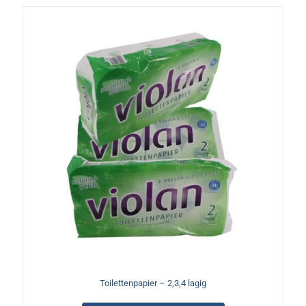
Optionen
können
auf
der
Produktseite
gewählt
werden
Toilettenpapier – 2,3,4 lagig
Dieses