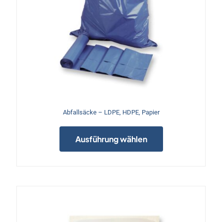
Abfallsäcke – LDPE, HDPE, Papier
Dieses
Produkt
Ausführung wählen
weist
mehrere
Varianten
auf.
Die
Optionen
können
auf
der