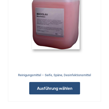
gewählt
werden
Reinigungsmittel – Seife, Späne, Desinfektionsmittel
Dieses
Produkt
Ausführung wählen
weist
mehrere
Varianten
auf.
Die