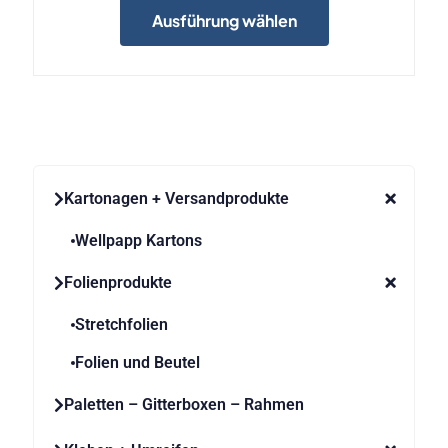
Produkt
Ausführung wählen
weist
mehrere
Varianten
auf.
Die
Optionen
können
auf
der
Kartonagen + Versandprodukte
Produktseite
gewählt
werden
Wellpapp Kartons
Folienprodukte
Stretchfolien
Folien und Beutel
Paletten – Gitterboxen – Rahmen