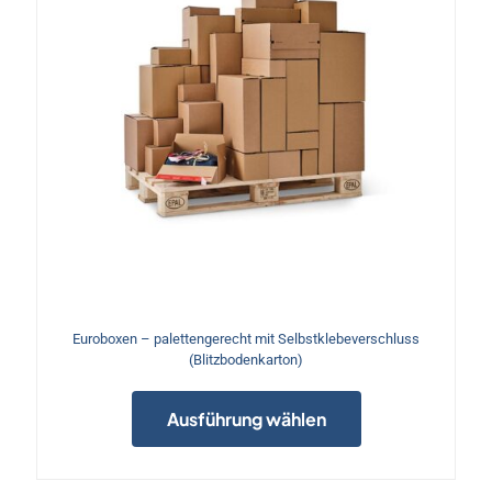
gewählt
werden
Euroboxen – palettengerecht mit Selbstklebeverschluss
(Blitzbodenkarton)
e
Dieses
Produkt
Ausführung wählen
weist
mehrere
Varianten
auf.