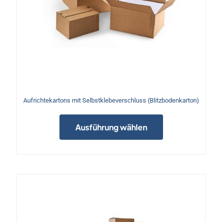
Aufrichtekartons mit Selbstklebeverschluss (Blitzbodenkarton)
Dieses
Produkt
Ausführung wählen
weist
mehrere
Varianten
auf.
Die
Optionen
können
auf
der
Produktseite