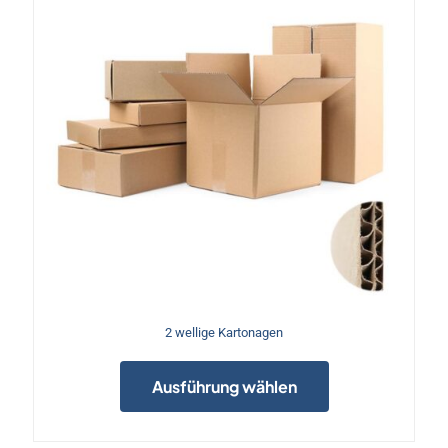
Produktseite
gewählt
werden
2 wellige Kartonagen
Dieses
Produkt
Ausführung wählen
weist
mehrere
Varianten