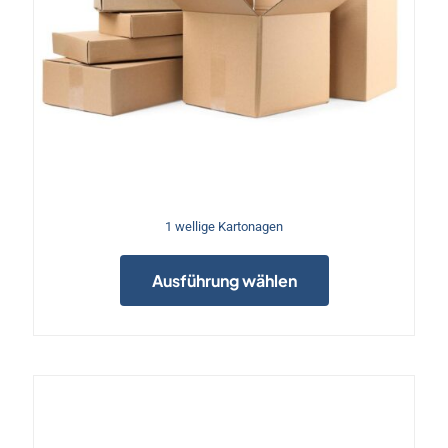
1 wellige Kartonagen
Dieses
Produkt
Ausführung wählen
weist
mehrere
Varianten
auf.
Die
Optionen
können
auf
der