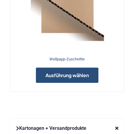
Wellpapp-Zuschnitte
Dieses
Produkt
Ausführung wählen
weist
mehrere
Varianten
auf.
Die
Optionen
können
auf
der
Kartonagen + Versandprodukte
Produktseite
gewählt