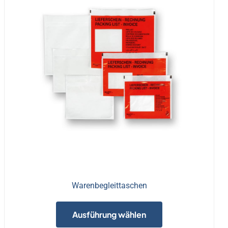
Warenbegleittaschen
Dieses
Produkt
Ausführung wählen
weist