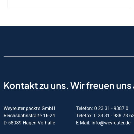
mehrere
Varianten
auf.
Die
Optionen
können
auf
der
Produktseite
gewählt
werden
Kontakt zu uns. Wir freuen uns 
Weyreuter packt’s GmbH
Telefon: 0 23 31 - 9387 0
Reichsbahnstraße 16-24
Telefax: 0 23 31 - 938 78 6
D-58089 Hagen-Vorhalle
E-Mail: info@weyreuter.de