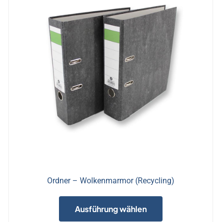
Ordner – Wolkenmarmor (Recycling)
Dieses
Produkt
Ausführung wählen
weist