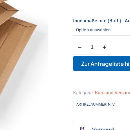
Innenmaße mm (B x L) | Au
Wellpapp
Versandtaschen,
braun
Zur Anfrageliste h
Menge
Kategorie:
Büro und Versan
ARTIKELNUMMER:
N. V.
Versand