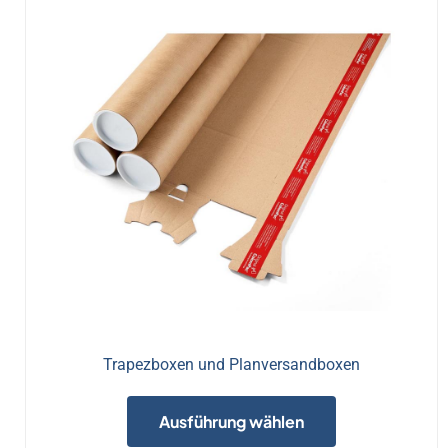
Trapezboxen und Planversandboxen
Dieses
Produkt
Ausführung wählen
weist