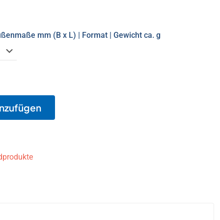
ßenmaße mm (B x L) | Format | Gewicht ca. g
inzufügen
dprodukte