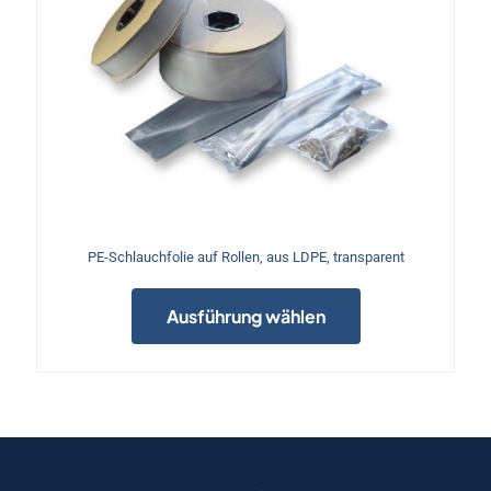
PE-Schlauchfolie auf Rollen, aus LDPE, transparent
Dieses
Produkt
Ausführung wählen
weist
mehrere
Varianten
auf.
Die
Optionen
können
auf
der