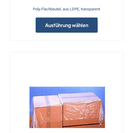
Poly-Flachbeutel, aus LDPE, transparent
Dieses
Produkt
Ausführung wählen
weist
mehrere
Varianten
auf.
Die
Optionen
können
e
auf
der
Produktseite
gewählt
werden