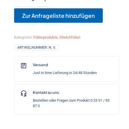
Stretchfolien,
Power-
Qualität
Zur Anfrageliste hinzufügen
bis
ca.
240-
260%
Kategorien:
Folienprodukte
,
Stretchfolien
Dehnfähigkeit
Menge
ARTIKELNUMMER:
N. V.
Versand
Just in time Lieferung in 24/48 Stunden
Kontakt zu uns
Bestellen oder Fragen zum Produkt 0 23 31 / 93
87 0