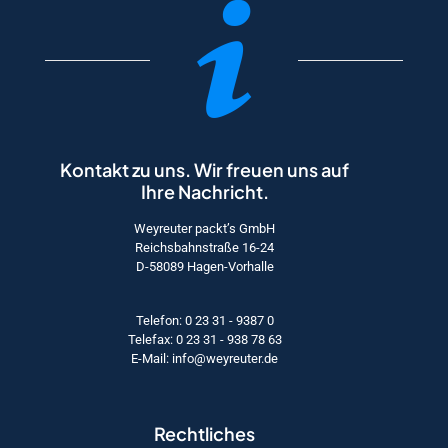
Produktseite
gewählt
werden
Kontakt zu uns. Wir freuen uns auf
Ihre Nachricht.
Weyreuter packt’s GmbH
Reichsbahnstraße 16-24
D-58089 Hagen-Vorhalle
Telefon: 0 23 31 - 9387 0
Telefax: 0 23 31 - 938 78 63
E-Mail: info@weyreuter.de
Rechtliches