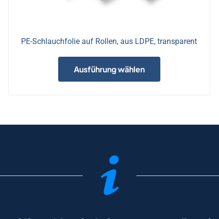
PE-Schlauchfolie auf Rollen, aus LDPE, transparent
Dieses
Produkt
Ausführung wählen
weist
mehrere
Varianten
auf.
Die
Optionen
können
auf
der
Produktseite
gewählt
werden