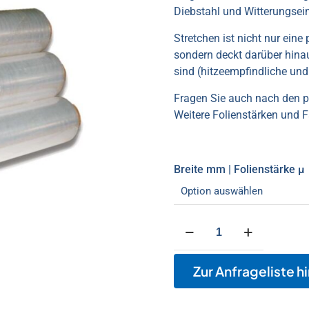
Diebstahl und Witterungsein
Stretchen ist nicht nur ein
sondern deckt darüber hina
sind (hitzeempfindliche un
Fragen Sie auch nach den 
Weitere Folienstärken und 
Breite mm | Folienstärke µ
Stretchfolie
Handverarbeitung
Menge
Zur Anfrageliste h